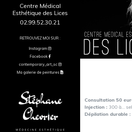
Centre Médical
Esthétique des Lices
02.99.52.30.21
RETROUVEZ MOI SUR :
Instagram
Facebook
contemporary_art_sc
Ma galerie de peintures
Consultation 50 eur
Injection :
300 à.... s
Dépilation durable :