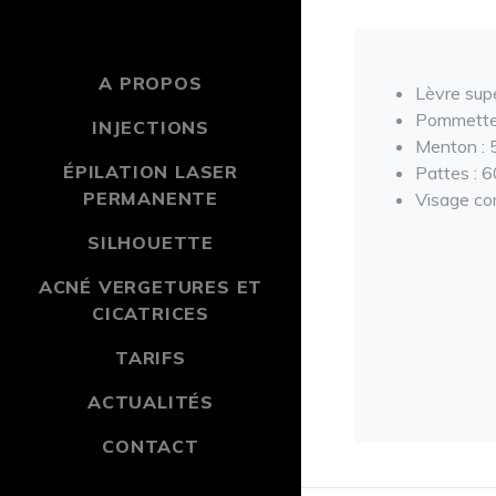
A PROPOS
Lèvre supé
Pommette
INJECTIONS
Menton : 
ÉPILATION LASER
Pattes : 
PERMANENTE
Visage co
SILHOUETTE
ACNÉ VERGETURES ET
CICATRICES
TARIFS
ACTUALITÉS
CONTACT