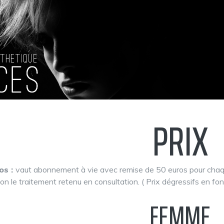
PRIX
os :
vaut abonnement à vie avec remise de 50 euros pour chaqu
elon le traitement retenu en consultation. ( Prix dégressifs en f
FEMME