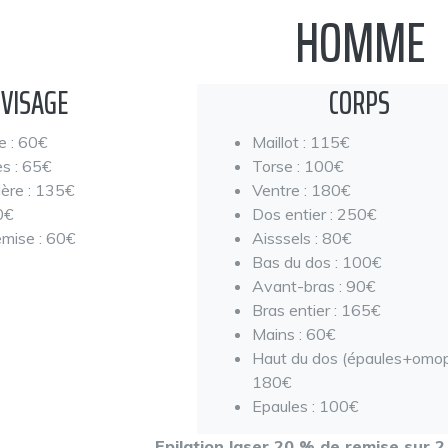
HOMME
VISAGE
CORPS
 : 60€
Maillot : 115€
s : 65€
Torse : 100€
ière : 135€
Ventre : 180€
0€
Dos entier : 250€
emise : 60€
Aisssels : 80€
Bas du dos : 100€
Avant-bras : 90€
Bras entier : 165€
Mains : 60€
Haut du dos (épaules+omopl
180€
Epaules : 100€
Epilation laser 20 % de remise sur 2