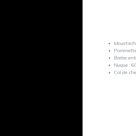
Moustache
Pommette
Barbe ent
Nuque : 6
Col de ch